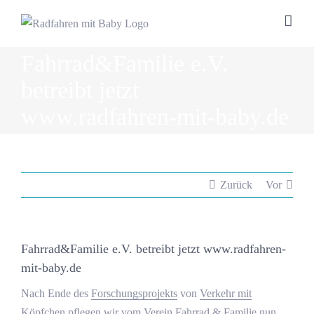
Zum
Inhalt
springen
Fahrrad&Familie e.V.
betreibt jetzt
www.radfahren-mit-baby.de
Zurück
Vor
Fahrrad&Familie e.V. betreibt jetzt www.radfahren-
mit-baby.de
Nach Ende des
Forschungsprojekts
von
Verkehr mit
Köpfchen
pflegen wir vom Verein
Fahrrad & Familie
nun