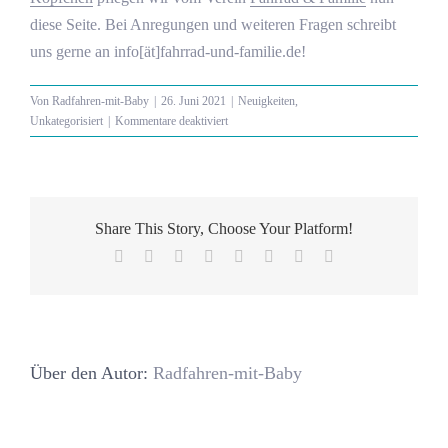
diese Seite. Bei Anregungen und weiteren Fragen schreibt
uns gerne an info[ät]fahrrad-und-familie.de!
Von
Radfahren-mit-Baby
|
26. Juni 2021
|
Neuigkeiten
,
für
Unkategorisiert
|
Kommentare deaktiviert
Fahrrad&Familie
e.V.
betreibt
jetzt
www.radfahren-
Share This Story, Choose Your Platform!
mit-
Facebook
X
Reddit
LinkedIn
Tumblr
Pinterest
Vk
E-
baby.de
Mail
Über den Autor:
Radfahren-mit-Baby